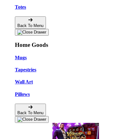
Totes
Back To Menu
Home Goods
Mugs
Tapestries
Wall Art
Pillows
Back To Menu