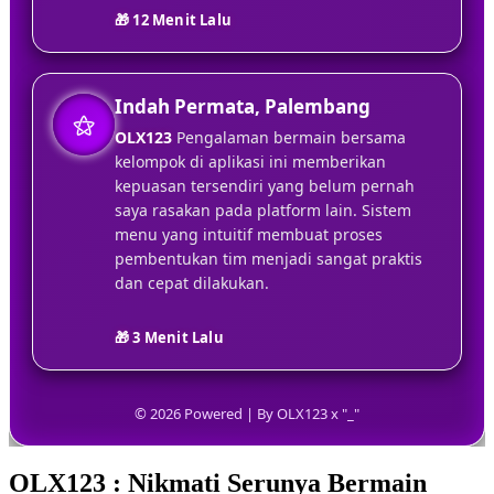
🎁 12 Menit Lalu
Indah Permata, Palembang
⚝
OLX123
Pengalaman bermain bersama
kelompok di aplikasi ini memberikan
kepuasan tersendiri yang belum pernah
saya rasakan pada platform lain. Sistem
menu yang intuitif membuat proses
pembentukan tim menjadi sangat praktis
dan cepat dilakukan.
🎁 3 Menit Lalu
© 2026 Powered | By OLX123 x "_"
OLX123 : Nikmati Serunya Bermain