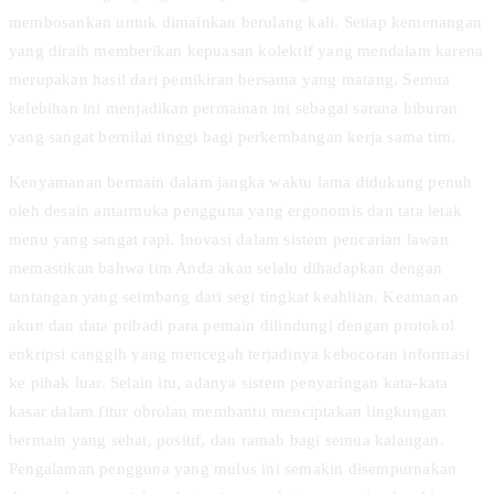
membosankan untuk dimainkan berulang kali. Setiap kemenangan
yang diraih memberikan kepuasan kolektif yang mendalam karena
merupakan hasil dari pemikiran bersama yang matang. Semua
kelebihan ini menjadikan permainan ini sebagai sarana hiburan
yang sangat bernilai tinggi bagi perkembangan kerja sama tim.
Kenyamanan bermain dalam jangka waktu lama didukung penuh
oleh desain antarmuka pengguna yang ergonomis dan tata letak
menu yang sangat rapi. Inovasi dalam sistem pencarian lawan
memastikan bahwa tim Anda akan selalu dihadapkan dengan
tantangan yang seimbang dari segi tingkat keahlian. Keamanan
akun dan data pribadi para pemain dilindungi dengan protokol
enkripsi canggih yang mencegah terjadinya kebocoran informasi
ke pihak luar. Selain itu, adanya sistem penyaringan kata-kata
kasar dalam fitur obrolan membantu menciptakan lingkungan
bermain yang sehat, positif, dan ramah bagi semua kalangan.
Pengalaman pengguna yang mulus ini semakin disempurnakan