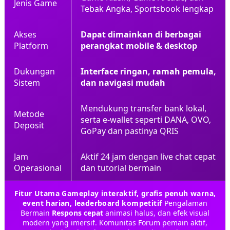
Jenis Game
Tebak Angka, Sportsbook lengkap
Akses
Dapat dimainkan di berbagai
Platform
perangkat mobile & desktop
Dukungan
Interface ringan, ramah pemula,
Sistem
dan navigasi mudah
Mendukung transfer bank lokal,
Metode
serta e-wallet seperti DANA, OVO,
Deposit
GoPay dan pastinya QRIS
Jam
Aktif 24 jam dengan live chat cepat
Operasional
dan tutorial bermain
Fitur Utama Gameplay interaktif, grafis penuh warna,
event harian, leaderboard kompetitif
Pengalaman
Bermain
Respons cepat
animasi halus, dan efek visual
modern yang imersif. Komunitas Forum pemain aktif,