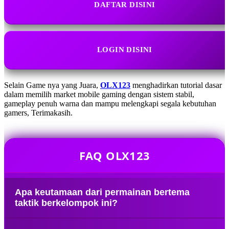
DAFTAR DISINI
LOGIN DISINI
Selain Game nya yang Juara,
OLX123
menghadirkan tutorial dasar
dalam memilih market mobile gaming dengan sistem stabil,
gameplay penuh warna dan mampu melengkapi segala kebutuhan
gamers, Terimakasih.
FAQ OLX123
Apa keutamaan dari permainan bertema
taktik berkelompok ini?
Genre ini mengutamakan koordinasi tim dan