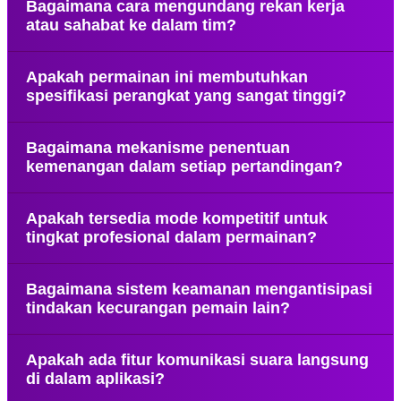
Bagaimana cara mengundang rekan kerja
pemikiran analitis yang mendalam untuk
atau sahabat ke dalam tim?
menyelesaikan setiap tantangan yang ada. Pemain
diajak untuk saling mengisi peran guna
Anda hanya perlu memanfaatkan fitur undang
menciptakan sebuah formasi yang solid demi
Apakah permainan ini membutuhkan
teman yang tersedia di dalam menu utama aplikasi
mencapai kemenangan bersama dalam setiap sesi.
spesifikasi perangkat yang sangat tinggi?
permainan tersebut. Cukup bagikan kode ruangan
khusus atau tautan langsung melalui aplikasi
Sistem pengoptimalan yang canggih membuat
pesan instan agar mereka bisa segera bergabung
Bagaimana mekanisme penentuan
permainan ini dapat berjalan dengan lancar pada
dalam satu lobi.
kemenangan dalam setiap pertandingan?
berbagai kelas ponsel pintar saat ini. Pengembang
telah menyesuaikan konsumsi memori agar
Kemenangan ditentukan oleh keberhasilan tim
kualitas visual tetap menawan tanpa membebani
Apakah tersedia mode kompetitif untuk
dalam mengeksekusi rencana operasi dan
performa perangkat keras Anda secara berlebihan.
tingkat profesional dalam permainan?
menguasai area strategis di dalam peta
permainan. Kerja sama yang padu dan komunikasi
Tentu saja ada mode peringkat khusus yang
yang intensif menjadi faktor penentu utama yang
Bagaimana sistem keamanan mengantisipasi
mempertemukan tim Anda dengan kelompok lain
mengalahkan sekadar kemampuan individu
tindakan kecurangan pemain lain?
yang memiliki tingkat keahlian setara. Mode ini
belaka.
sangat cocok bagi komunitas yang ingin menguji
Sistem proteksi antipretas yang diperbarui secara
sejauh mana efektivitas taktik yang telah mereka
Apakah ada fitur komunikasi suara langsung
berkala akan mendeteksi setiap aktivitas
susun bersama.
di dalam aplikasi?
mencurigakan secara otomatis selama