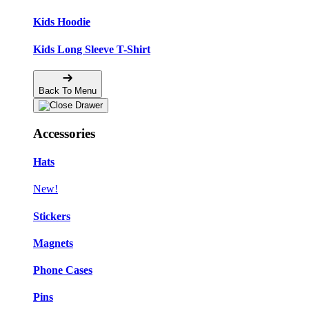
Kids Hoodie
Kids Long Sleeve T-Shirt
Back To Menu
Accessories
Hats
New!
Stickers
Magnets
Phone Cases
Pins