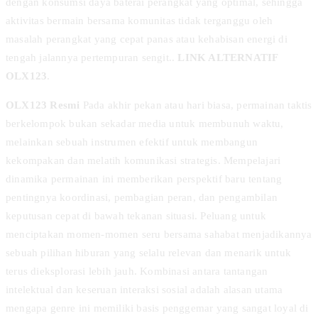
dengan konsumsi daya baterai perangkat yang optimal, sehingga
aktivitas bermain bersama komunitas tidak terganggu oleh
masalah perangkat yang cepat panas atau kehabisan energi di
tengah jalannya pertempuran sengit..
LINK ALTERNATIF
OLX123
.
OLX123 Resmi
Pada akhir pekan atau hari biasa, permainan taktis
berkelompok bukan sekadar media untuk membunuh waktu,
melainkan sebuah instrumen efektif untuk membangun
kekompakan dan melatih komunikasi strategis. Mempelajari
dinamika permainan ini memberikan perspektif baru tentang
pentingnya koordinasi, pembagian peran, dan pengambilan
keputusan cepat di bawah tekanan situasi. Peluang untuk
menciptakan momen-momen seru bersama sahabat menjadikannya
sebuah pilihan hiburan yang selalu relevan dan menarik untuk
terus dieksplorasi lebih jauh. Kombinasi antara tantangan
intelektual dan keseruan interaksi sosial adalah alasan utama
mengapa genre ini memiliki basis penggemar yang sangat loyal di