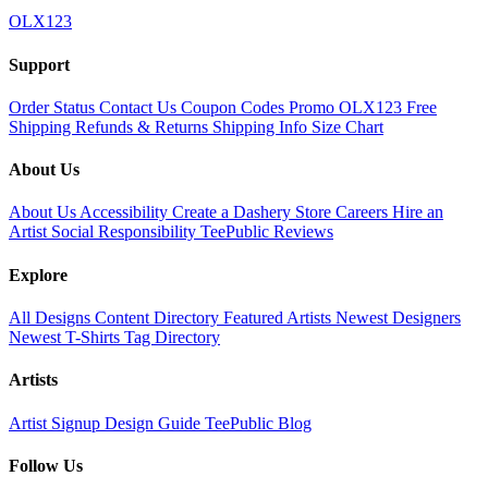
OLX123
Support
Order Status
Contact Us
Coupon Codes
Promo OLX123
Free
Shipping
Refunds & Returns
Shipping Info
Size Chart
About Us
About Us
Accessibility
Create a Dashery Store
Careers
Hire an
Artist
Social Responsibility
TeePublic Reviews
Explore
All Designs
Content Directory
Featured Artists
Newest Designers
Newest T-Shirts
Tag Directory
Artists
Artist Signup
Design Guide
TeePublic Blog
Follow Us